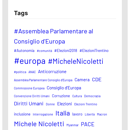
Tags
#Assemblea Parlamentare al
Consiglio d'Europa
#Autonomia
#Elezioni2018
#ElezioniTrentino
#comunità
#europa
#MicheleNicoletti
Anticorruzione
#politica
ANAC
CDE
Camera
Assemblea Parlamentare Consiglio d'Europa
Consiglio d'Europa
Commissione Europea
Corruzione
Convenzione Diritti Umani
Cultura
Democrazia
Diritti Umani
Elezioni
Donne
Elezioni Trentino
Italia
inclusione
lavoro
Interrogazione
Libertà
Macron
Michele Nicoletti
PACE
Myanmar