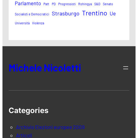
Parlamento
Patt
PD
Progressisti
Rohingya
S&D
Senato
Trentino
Strasburgo
Ue
Socialisti e Democratici
Università
Violenza
Michele Nicoletti
Categories
Archivio Elezioni europee 2009
Articoli