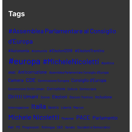
Tags
#Assemblea Parlamentare al Consiglio
d'Europa
#Autonomia
#Elezioni2018
#ElezioniTrentino
#comunità
#europa
#MicheleNicoletti
#politica
Anticorruzione
ANAC
Assemblea Parlamentare Consiglio d'Europa
CDE
Camera
Consiglio d'Europa
Commissione Europea
Corruzione
Convenzione Diritti Umani
Cultura
Democrazia
Diritti Umani
Elezioni
inclusione
Donne
Elezioni Trentino
Italia
lavoro
Interrogazione
Libertà
Macron
Michele Nicoletti
PACE
Parlamento
Myanmar
Patt
PD
Progressisti
Rohingya
S&D
Senato
Socialisti e Democratici