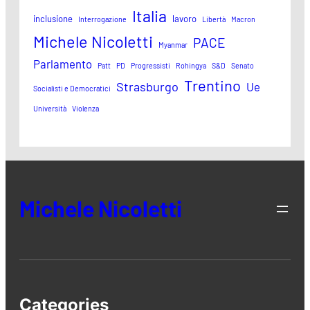
Italia
inclusione
lavoro
Interrogazione
Libertà
Macron
Michele Nicoletti
PACE
Myanmar
Parlamento
Patt
PD
Progressisti
Rohingya
S&D
Senato
Trentino
Strasburgo
Ue
Socialisti e Democratici
Università
Violenza
Michele Nicoletti
Categories