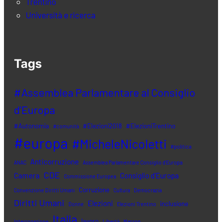
Trentino
Università e ricerca
Tags
#Assemblea Parlamentare al Consiglio
d'Europa
#Autonomia
#Elezioni2018
#ElezioniTrentino
#comunità
#europa
#MicheleNicoletti
#politica
Anticorruzione
ANAC
Assemblea Parlamentare Consiglio d'Europa
CDE
Camera
Consiglio d'Europa
Commissione Europea
Corruzione
Convenzione Diritti Umani
Cultura
Democrazia
Diritti Umani
Elezioni
inclusione
Donne
Elezioni Trentino
Italia
lavoro
Interrogazione
Libertà
Macron