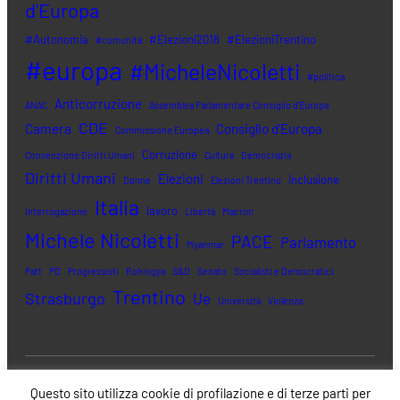
d'Europa
#Autonomia
#Elezioni2018
#ElezioniTrentino
#comunità
#europa
#MicheleNicoletti
#politica
Anticorruzione
ANAC
Assemblea Parlamentare Consiglio d'Europa
CDE
Camera
Consiglio d'Europa
Commissione Europea
Corruzione
Convenzione Diritti Umani
Cultura
Democrazia
Diritti Umani
Elezioni
inclusione
Donne
Elezioni Trentino
Italia
lavoro
Interrogazione
Libertà
Macron
Michele Nicoletti
PACE
Parlamento
Myanmar
Patt
PD
Progressisti
Rohingya
S&D
Senato
Socialisti e Democratici
Trentino
Strasburgo
Ue
Università
Violenza
Questo sito utilizza cookie di profilazione e di terze parti per