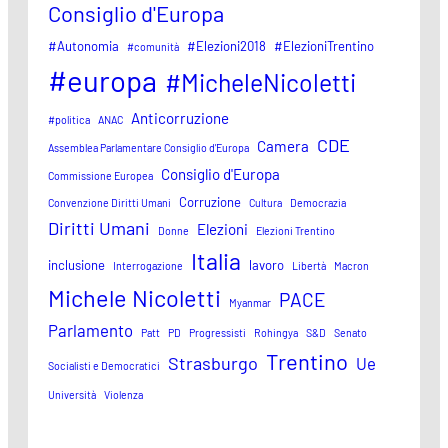
Consiglio d'Europa
#Autonomia
#Elezioni2018
#ElezioniTrentino
#comunità
#europa
#MicheleNicoletti
Anticorruzione
#politica
ANAC
CDE
Camera
Assemblea Parlamentare Consiglio d'Europa
Consiglio d'Europa
Commissione Europea
Corruzione
Convenzione Diritti Umani
Cultura
Democrazia
Diritti Umani
Elezioni
Donne
Elezioni Trentino
Italia
inclusione
lavoro
Interrogazione
Libertà
Macron
Michele Nicoletti
PACE
Myanmar
Parlamento
Patt
PD
Progressisti
Rohingya
S&D
Senato
Trentino
Strasburgo
Ue
Socialisti e Democratici
Università
Violenza