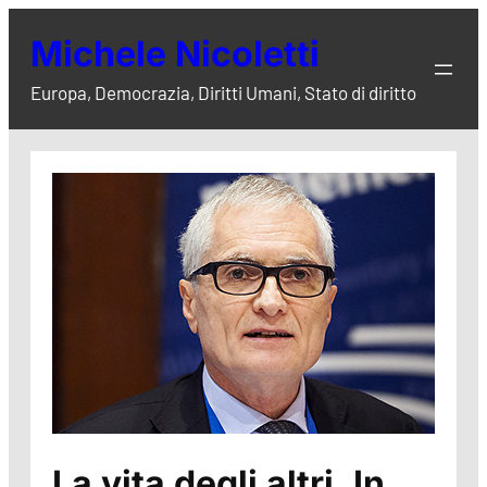
Vai
Michele Nicoletti
al
contenuto
Europa, Democrazia, Diritti Umani, Stato di diritto
La vita degli altri. In