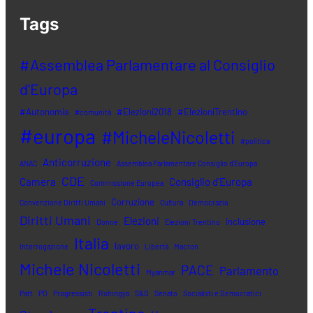
Tags
#Assemblea Parlamentare al Consiglio
d'Europa
#Autonomia
#Elezioni2018
#ElezioniTrentino
#comunità
#europa
#MicheleNicoletti
#politica
Anticorruzione
ANAC
Assemblea Parlamentare Consiglio d'Europa
CDE
Camera
Consiglio d'Europa
Commissione Europea
Corruzione
Convenzione Diritti Umani
Cultura
Democrazia
Diritti Umani
Elezioni
inclusione
Donne
Elezioni Trentino
Italia
lavoro
Interrogazione
Libertà
Macron
Michele Nicoletti
PACE
Parlamento
Myanmar
Patt
PD
Progressisti
Rohingya
S&D
Senato
Socialisti e Democratici