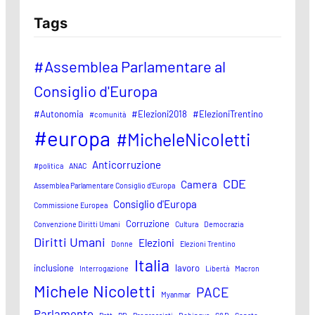
Tags
#Assemblea Parlamentare al
Consiglio d'Europa
#Autonomia
#Elezioni2018
#ElezioniTrentino
#comunità
#europa
#MicheleNicoletti
Anticorruzione
#politica
ANAC
CDE
Camera
Assemblea Parlamentare Consiglio d'Europa
Consiglio d'Europa
Commissione Europea
Corruzione
Convenzione Diritti Umani
Cultura
Democrazia
Diritti Umani
Elezioni
Donne
Elezioni Trentino
Italia
inclusione
lavoro
Interrogazione
Libertà
Macron
Michele Nicoletti
PACE
Myanmar
Parlamento