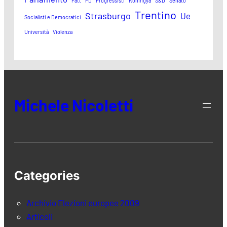
Patt
PD
Progressisti
Rohingya
S&D
Senato
Trentino
Strasburgo
Ue
Socialisti e Democratici
Università
Violenza
Michele Nicoletti
Categories
Archivio Elezioni europee 2009
Articoli