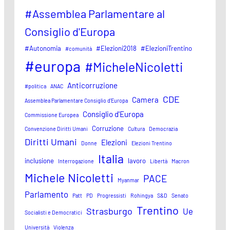
#Assemblea Parlamentare al
Consiglio d'Europa
#Autonomia
#Elezioni2018
#ElezioniTrentino
#comunità
#europa
#MicheleNicoletti
Anticorruzione
#politica
ANAC
CDE
Camera
Assemblea Parlamentare Consiglio d'Europa
Consiglio d'Europa
Commissione Europea
Corruzione
Convenzione Diritti Umani
Cultura
Democrazia
Diritti Umani
Elezioni
Donne
Elezioni Trentino
Italia
inclusione
lavoro
Interrogazione
Libertà
Macron
Michele Nicoletti
PACE
Myanmar
Parlamento
Patt
PD
Progressisti
Rohingya
S&D
Senato
Trentino
Strasburgo
Ue
Socialisti e Democratici
Università
Violenza