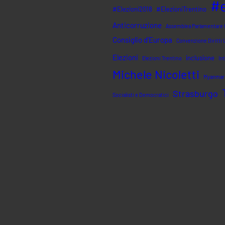
#
#Elezioni2018
#ElezioniTrentino
Anticorruzione
Assemblea Parlamentare C
Consiglio d'Europa
Convenzione Diritti
Elezioni
inclusione
Elezioni Trentino
In
Michele Nicoletti
Myanmar
Strasburgo
Socialisti e Democratici