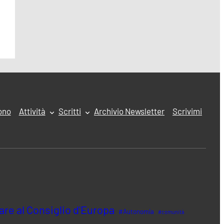
ono
Attività
Scritti
Archivio Newsletter
Scrivimi
e al Consiglio d'Europa
#Autonomia
#comunità