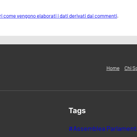
i come vengono elaborati i dati derivati dai commenti
.
Home
Chi S
Tags
#Assemblea Parlamentar