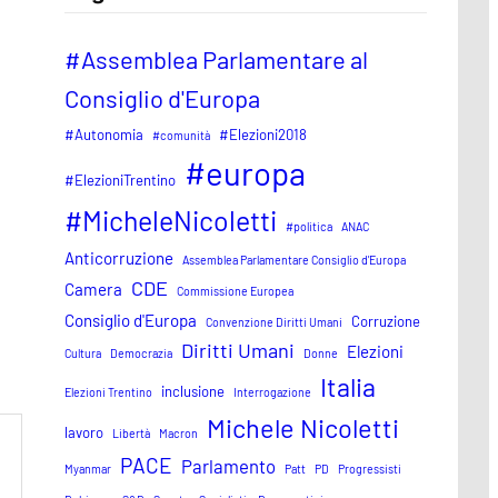
#Assemblea Parlamentare al
Consiglio d'Europa
#Autonomia
#Elezioni2018
#comunità
#europa
#ElezioniTrentino
#MicheleNicoletti
#politica
ANAC
Anticorruzione
Assemblea Parlamentare Consiglio d'Europa
CDE
Camera
Commissione Europea
Consiglio d'Europa
Corruzione
Convenzione Diritti Umani
Diritti Umani
Elezioni
Cultura
Democrazia
Donne
Italia
inclusione
Elezioni Trentino
Interrogazione
Michele Nicoletti
lavoro
Libertà
Macron
PACE
Parlamento
Myanmar
Patt
PD
Progressisti