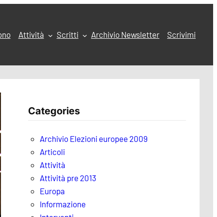
ono
Attività
Scritti
Archivio Newsletter
Scrivimi
Categories
Archivio Elezioni europee 2009
Articoli
Attività
Attività pre 2013
Europa
Informazione