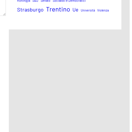
Rohingya
S&D
Senato
Socialisti e Democratici
Trentino
Strasburgo
Ue
Università
Violenza