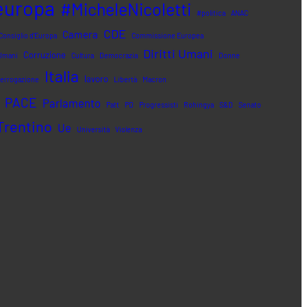
europa
#MicheleNicoletti
#politica
ANAC
CDE
Camera
onsiglio d'Europa
Commissione Europea
Diritti Umani
Corruzione
 Umani
Cultura
Democrazia
Donne
Italia
lavoro
terrogazione
Libertà
Macron
PACE
Parlamento
Patt
PD
Progressisti
Rohingya
S&D
Senato
Trentino
Ue
Università
Violenza