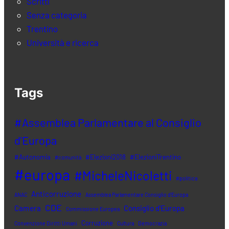
Scritti
Senza categoria
Trentino
Università e ricerca
Tags
#Assemblea Parlamentare al Consiglio
d'Europa
#Autonomia
#Elezioni2018
#ElezioniTrentino
#comunità
#europa
#MicheleNicoletti
#politica
Anticorruzione
ANAC
Assemblea Parlamentare Consiglio d'Europa
CDE
Camera
Consiglio d'Europa
Commissione Europea
Corruzione
Convenzione Diritti Umani
Cultura
Democrazia