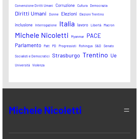
Corruzione
Convenzione Diritti Umani
Cultura
Democrazia
Diritti Umani
Elezioni
Donne
Elezioni Trentino
Italia
inclusione
lavoro
Interrogazione
Libertà
Macron
Michele Nicoletti
PACE
Myanmar
Parlamento
Patt
PD
Progressisti
Rohingya
S&D
Senato
Trentino
Strasburgo
Ue
Socialisti e Democratici
Università
Violenza
Michele Nicoletti