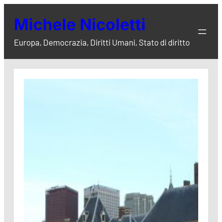
Vai
Michele Nicoletti
al
contenuto
Europa, Democrazia, Diritti Umani, Stato di diritto