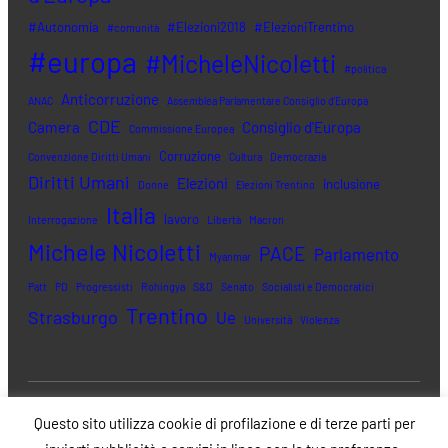
#Autonomia
#Elezioni2018
#ElezioniTrentino
#comunità
#europa
#MicheleNicoletti
#politica
Anticorruzione
ANAC
Assemblea Parlamentare Consiglio d'Europa
CDE
Camera
Consiglio d'Europa
Commissione Europea
Corruzione
Convenzione Diritti Umani
Cultura
Democrazia
Diritti Umani
Elezioni
inclusione
Donne
Elezioni Trentino
Italia
lavoro
Interrogazione
Libertà
Macron
Michele Nicoletti
PACE
Parlamento
Myanmar
Patt
PD
Progressisti
Rohingya
S&D
Senato
Socialisti e Democratici
Trentino
Strasburgo
Ue
Università
Violenza
Questo sito utilizza cookie di profilazione e di terze parti per
Twitter
Face
© 2023 Michele Nicoletti