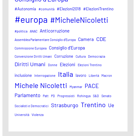
#Autonomia
#Elezioni2018
#ElezioniTrentino
#comunità
#europa
#MicheleNicoletti
Anticorruzione
#politica
ANAC
CDE
Camera
Assemblea Parlamentare Consiglio d'Europa
Consiglio d'Europa
Commissione Europea
Corruzione
Convenzione Diritti Umani
Cultura
Democrazia
Diritti Umani
Elezioni
Donne
Elezioni Trentino
Italia
inclusione
lavoro
Interrogazione
Libertà
Macron
Michele Nicoletti
PACE
Myanmar
Parlamento
Patt
PD
Progressisti
Rohingya
S&D
Senato
Trentino
Strasburgo
Ue
Socialisti e Democratici
Università
Violenza