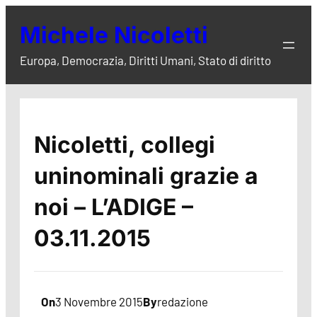
Vai
Michele Nicoletti
al
contenuto
Europa, Democrazia, Diritti Umani, Stato di diritto
Nicoletti, collegi
uninominali grazie a
noi – L’ADIGE –
03.11.2015
On
3 Novembre 2015
By
redazione