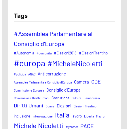
Tags
#Assemblea Parlamentare al
Consiglio d'Europa
#Autonomia
#Elezioni2018
#ElezioniTrentino
#comunità
#europa
#MicheleNicoletti
Anticorruzione
#politica
ANAC
CDE
Camera
Assemblea Parlamentare Consiglio d'Europa
Consiglio d'Europa
Commissione Europea
Corruzione
Convenzione Diritti Umani
Cultura
Democrazia
Diritti Umani
Elezioni
Donne
Elezioni Trentino
Italia
inclusione
lavoro
Interrogazione
Libertà
Macron
Michele Nicoletti
PACE
Myanmar