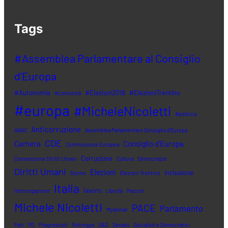
Tags
#Assemblea Parlamentare al Consiglio
d'Europa
#Autonomia
#Elezioni2018
#ElezioniTrentino
#comunità
#europa
#MicheleNicoletti
#politica
Anticorruzione
ANAC
Assemblea Parlamentare Consiglio d'Europa
CDE
Camera
Consiglio d'Europa
Commissione Europea
Corruzione
Convenzione Diritti Umani
Cultura
Democrazia
Diritti Umani
Elezioni
inclusione
Donne
Elezioni Trentino
Italia
lavoro
Interrogazione
Libertà
Macron
Michele Nicoletti
PACE
Parlamento
Myanmar
Patt
PD
Progressisti
Rohingya
S&D
Senato
Socialisti e Democratici