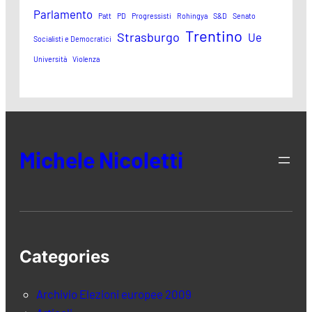
Parlamento
Patt
PD
Progressisti
Rohingya
S&D
Senato
Trentino
Strasburgo
Ue
Socialisti e Democratici
Università
Violenza
Michele Nicoletti
Categories
Archivio Elezioni europee 2009