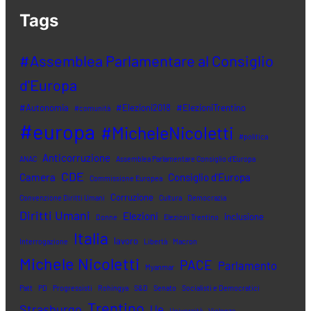
Tags
#Assemblea Parlamentare al Consiglio
d'Europa
#Autonomia
#Elezioni2018
#ElezioniTrentino
#comunità
#europa
#MicheleNicoletti
#politica
Anticorruzione
ANAC
Assemblea Parlamentare Consiglio d'Europa
CDE
Camera
Consiglio d'Europa
Commissione Europea
Corruzione
Convenzione Diritti Umani
Cultura
Democrazia
Diritti Umani
Elezioni
inclusione
Donne
Elezioni Trentino
Italia
lavoro
Interrogazione
Libertà
Macron
Michele Nicoletti
PACE
Parlamento
Myanmar
Patt
PD
Progressisti
Rohingya
S&D
Senato
Socialisti e Democratici
Trentino
Strasburgo
Ue
Università
Violenza