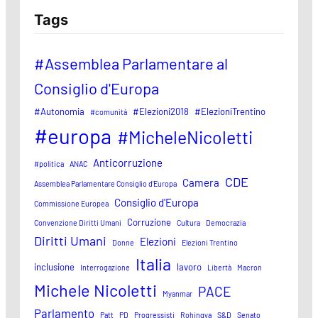
Tags
#Assemblea Parlamentare al
Consiglio d'Europa
#Autonomia
#Elezioni2018
#ElezioniTrentino
#comunità
#europa
#MicheleNicoletti
Anticorruzione
#politica
ANAC
CDE
Camera
Assemblea Parlamentare Consiglio d'Europa
Consiglio d'Europa
Commissione Europea
Corruzione
Convenzione Diritti Umani
Cultura
Democrazia
Diritti Umani
Elezioni
Donne
Elezioni Trentino
Italia
inclusione
lavoro
Interrogazione
Libertà
Macron
Michele Nicoletti
PACE
Myanmar
Parlamento
Patt
PD
Progressisti
Rohingya
S&D
Senato