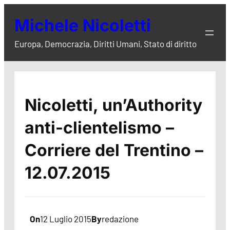
Vai
Michele Nicoletti
al
contenuto
Europa, Democrazia, Diritti Umani, Stato di diritto
Nicoletti, un’Authority
anti-clientelismo –
Corriere del Trentino –
12.07.2015
On
12 Luglio 2015
By
redazione