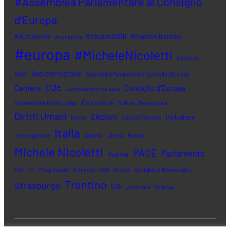
#Assemblea Parlamentare al Consiglio
d'Europa
#Autonomia
#Elezioni2018
#ElezioniTrentino
#comunità
#europa
#MicheleNicoletti
#politica
Anticorruzione
ANAC
Assemblea Parlamentare Consiglio d'Europa
CDE
Camera
Consiglio d'Europa
Commissione Europea
Corruzione
Convenzione Diritti Umani
Cultura
Democrazia
Diritti Umani
Elezioni
inclusione
Donne
Elezioni Trentino
Italia
lavoro
Interrogazione
Libertà
Macron
Michele Nicoletti
PACE
Parlamento
Myanmar
Patt
PD
Progressisti
Rohingya
S&D
Senato
Socialisti e Democratici
Trentino
Strasburgo
Ue
Università
Violenza