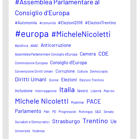
#Assemblea Parlamentare al
Consiglio d'Europa
#Autonomia
#Elezioni2018
#ElezioniTrentino
#comunità
#europa
#MicheleNicoletti
Anticorruzione
#politica
ANAC
CDE
Camera
Assemblea Parlamentare Consiglio d'Europa
Consiglio d'Europa
Commissione Europea
Corruzione
Convenzione Diritti Umani
Cultura
Democrazia
Diritti Umani
Elezioni
Donne
Elezioni Trentino
Italia
inclusione
lavoro
Interrogazione
Libertà
Macron
Michele Nicoletti
PACE
Myanmar
Parlamento
Patt
PD
Progressisti
Rohingya
S&D
Senato
Trentino
Strasburgo
Ue
Socialisti e Democratici
Università
Violenza